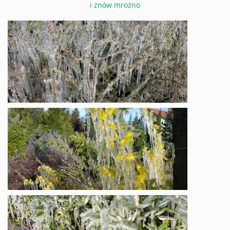
i znów mrożno