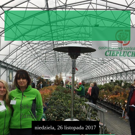
Nawigacja
Szkółkarski Show Room Zobacz i
Zamów
niedziela, 26 listopada 2017