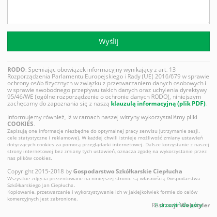
Wyślij
RODO
: Spełniając obowiązek informacyjny wynikający z art. 13
Rozporządzenia Parlamentu Europejskiego i Rady (UE) 2016/679 w sprawie
ochrony osób fizycznych w związku z przetwarzaniem danych osobowych i
w sprawie swobodnego przepływu takich danych oraz uchylenia dyrektywy
95/46/WE (ogólne rozporządzenie o ochronie danych RODO), niniejszym
zachęcamy do zapoznania się z naszą
klauzulą informacyjną (plik PDF)
.
Informujemy również, iż w ramach naszej witryny wykorzystaliśmy pliki
COOKIES
.
Zapisują one informacje niezbędne do optymalnej pracy serwisu (utrzymanie sesji,
cele statystyczne i reklamowe). W każdej chwili istnieje możliwość zmiany ustawień
dotyczących cookies za pomocą przeglądarki internetowej. Dalsze korzystanie z naszej
strony internetowej bez zmiany tych ustawień, oznacza zgodę na wykorzystanie przez
nas plików cookies.
Copyright 2015-2018 by
Gospodarstwo Szkółkarskie Ciepłucha
Wszystkie zdjęcia prezentowane na niniejszej stronie są własnością Gospodarstwa
Szkółkarskiego Jan Ciepłucha.
Kopiowanie, przetwarzanie i wykorzystywanie ich w jakiejkolwiek formie do celów
komercyjnych jest zabronione.
przewiń do góry
Realizacja
Webstyler