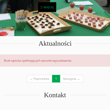
więcej
Aktualności
Brak wpisów spełniających warunki wyszukiwania.
(current)
← Poprzednia
1
Następna →
Kontakt