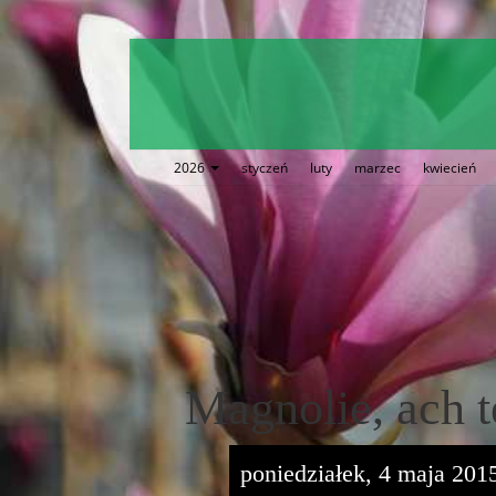
2026
styczeń
luty
marzec
kwiecień
Magnolie, ach t
poniedziałek, 4 maja 201