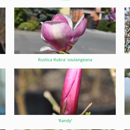
Rustica Rubra' soulangeana
'Randy'