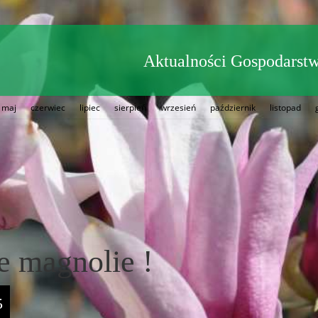
Aktualności Gospodarstw
maj
czerwiec
lipiec
sierpień
wrzesień
październik
listopad
e magnolie !
5