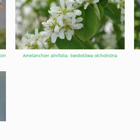
bin
Amelanchier alnifolia- świdośliwa olcholistna