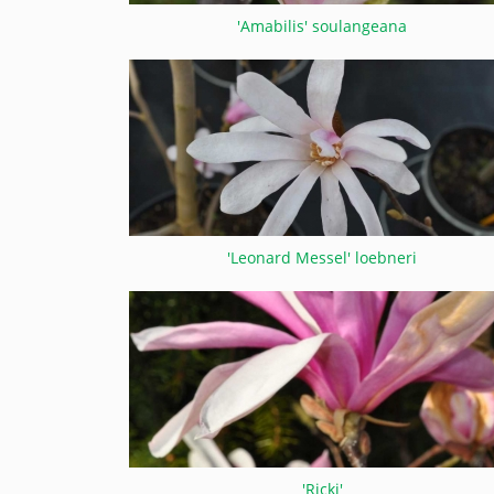
'Amabilis' soulangeana
'Leonard Messel' loebneri
'Ricki'