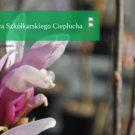
a Szkółkarskiego Ciepłucha
grudzień
Szukaj