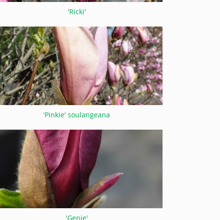
'Ricki'
'Pinkie' soulangeana
'Genie'