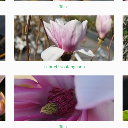
'Ricki'
'Lennei ' soulangeana
'Ricki'