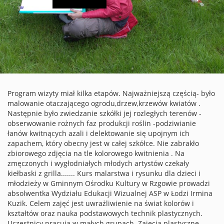
Program wizyty miał kilka etapów. Najważniejszą częścią- było
malowanie otaczającego ogrodu,drzew,krzewów kwiatów .
Następnie było zwiedzanie szkółki jej rozległych terenów -
obserwowanie rożnych faz produkcji roślin -podziwianie
łanów kwitnących azali i delektowanie się upojnym ich
zapachem, który obecny jest w całej szkółce. Nie zabrakło
zbiorowego zdjęcia na tle kolorowego kwitnienia . Na
zmęczonych i wygłodniałych młodych artystów czekały
kiełbaski z grilla....... Kurs malarstwa i rysunku dla dzieci i
młodzieży w Gminnym Ośrodku Kultury w Rzgowie prowadzi
absolwentka Wydziału Edukacji Wizualnej ASP w Łodzi Irmina
Kuzik. Celem zajęć jest uwrażliwienie na świat kolorów i
kształtów oraz nauka podstawowych technik plastycznych.
Uczestnicy pracują w małych grupach. Zajęcia plastyczne