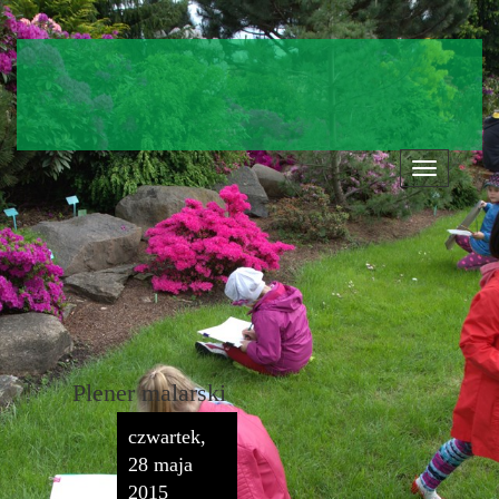
Nawigacja
Plener malarski
czwartek,
28 maja
2015