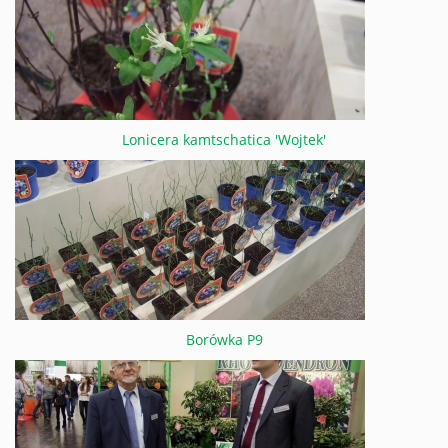
Lonicera kamtschatica 'Wojtek'
Borówka P9