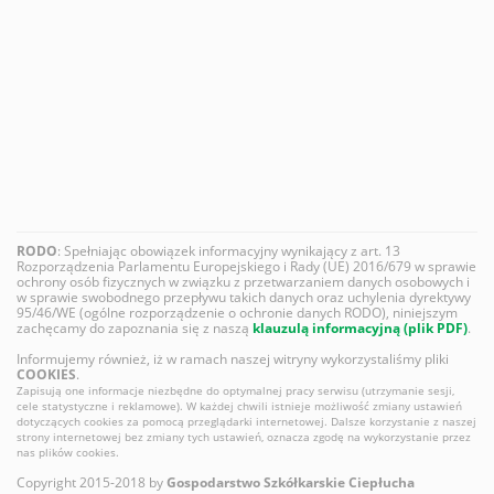
RODO
: Spełniając obowiązek informacyjny wynikający z art. 13
Rozporządzenia Parlamentu Europejskiego i Rady (UE) 2016/679 w sprawie
ochrony osób fizycznych w związku z przetwarzaniem danych osobowych i
w sprawie swobodnego przepływu takich danych oraz uchylenia dyrektywy
95/46/WE (ogólne rozporządzenie o ochronie danych RODO), niniejszym
zachęcamy do zapoznania się z naszą
klauzulą informacyjną (plik PDF)
.
Informujemy również, iż w ramach naszej witryny wykorzystaliśmy pliki
COOKIES
.
Zapisują one informacje niezbędne do optymalnej pracy serwisu (utrzymanie sesji,
cele statystyczne i reklamowe). W każdej chwili istnieje możliwość zmiany ustawień
dotyczących cookies za pomocą przeglądarki internetowej. Dalsze korzystanie z naszej
strony internetowej bez zmiany tych ustawień, oznacza zgodę na wykorzystanie przez
nas plików cookies.
Copyright 2015-2018 by
Gospodarstwo Szkółkarskie Ciepłucha