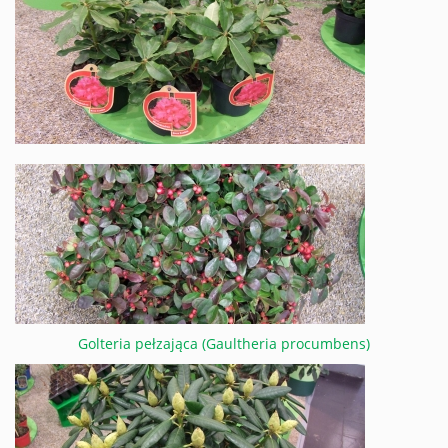
Golteria pełzająca (Gaultheria procumbens)