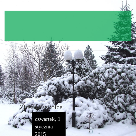
Nawigacja
Zima w szkółce
czwartek, 1
stycznia
2015