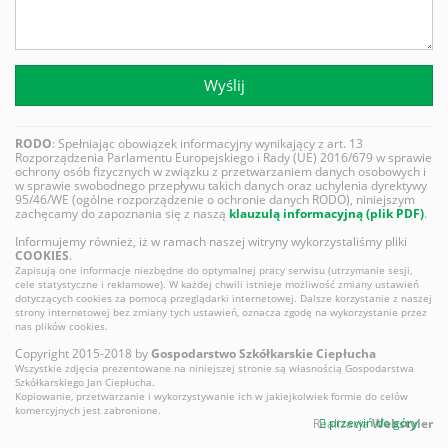
Wyślij
RODO
: Spełniając obowiązek informacyjny wynikający z art. 13
Rozporządzenia Parlamentu Europejskiego i Rady (UE) 2016/679 w sprawie
ochrony osób fizycznych w związku z przetwarzaniem danych osobowych i
w sprawie swobodnego przepływu takich danych oraz uchylenia dyrektywy
95/46/WE (ogólne rozporządzenie o ochronie danych RODO), niniejszym
zachęcamy do zapoznania się z naszą
klauzulą informacyjną (plik PDF)
.
Informujemy również, iż w ramach naszej witryny wykorzystaliśmy pliki
COOKIES
.
Zapisują one informacje niezbędne do optymalnej pracy serwisu (utrzymanie sesji,
cele statystyczne i reklamowe). W każdej chwili istnieje możliwość zmiany ustawień
dotyczących cookies za pomocą przeglądarki internetowej. Dalsze korzystanie z naszej
strony internetowej bez zmiany tych ustawień, oznacza zgodę na wykorzystanie przez
nas plików cookies.
Copyright 2015-2018 by
Gospodarstwo Szkółkarskie Ciepłucha
Wszystkie zdjęcia prezentowane na niniejszej stronie są własnością Gospodarstwa
Szkółkarskiego Jan Ciepłucha.
Kopiowanie, przetwarzanie i wykorzystywanie ich w jakiejkolwiek formie do celów
komercyjnych jest zabronione.
przewiń do góry
Realizacja
Webstyler