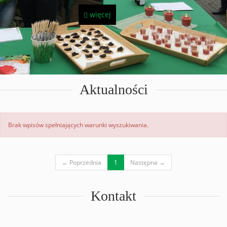
więcej
Aktualności
Brak wpisów spełniających warunki wyszukiwania.
(current)
← Poprzednia
1
Następna →
Kontakt