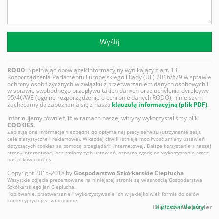
Wyślij
RODO
: Spełniając obowiązek informacyjny wynikający z art. 13
Rozporządzenia Parlamentu Europejskiego i Rady (UE) 2016/679 w sprawie
ochrony osób fizycznych w związku z przetwarzaniem danych osobowych i
w sprawie swobodnego przepływu takich danych oraz uchylenia dyrektywy
95/46/WE (ogólne rozporządzenie o ochronie danych RODO), niniejszym
zachęcamy do zapoznania się z naszą
klauzulą informacyjną (plik PDF)
.
Informujemy również, iż w ramach naszej witryny wykorzystaliśmy pliki
COOKIES
.
Zapisują one informacje niezbędne do optymalnej pracy serwisu (utrzymanie sesji,
cele statystyczne i reklamowe). W każdej chwili istnieje możliwość zmiany ustawień
dotyczących cookies za pomocą przeglądarki internetowej. Dalsze korzystanie z naszej
strony internetowej bez zmiany tych ustawień, oznacza zgodę na wykorzystanie przez
nas plików cookies.
Copyright 2015-2018 by
Gospodarstwo Szkółkarskie Ciepłucha
Wszystkie zdjęcia prezentowane na niniejszej stronie są własnością Gospodarstwa
Szkółkarskiego Jan Ciepłucha.
Kopiowanie, przetwarzanie i wykorzystywanie ich w jakiejkolwiek formie do celów
komercyjnych jest zabronione.
przewiń do góry
Realizacja
Webstyler