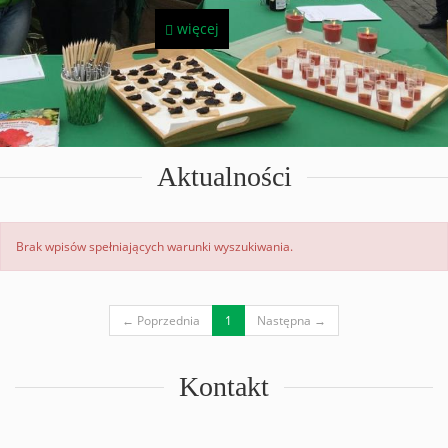
więcej
Aktualności
Brak wpisów spełniających warunki wyszukiwania.
(current)
← Poprzednia
1
Następna →
Kontakt