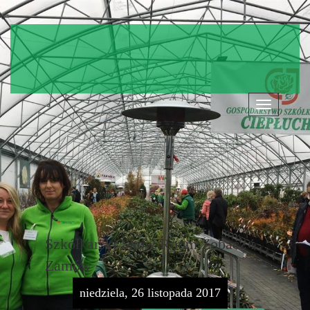
Nawigacja
Szkółkarski Show Room Zobacz i
Zamów
niedziela, 26 listopada 2017