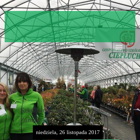
Nawigacja
Szkółkarski Show Room Zobacz i
Zamów
niedziela, 26 listopada 2017