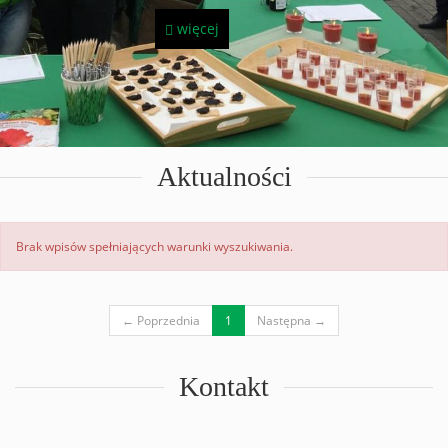
więcej
Aktualności
Brak wpisów spełniających warunki wyszukiwania.
(current)
← Poprzednia
1
Następna →
Kontakt