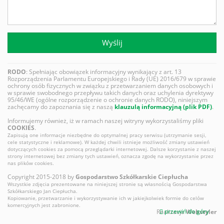
Wyślij
RODO
: Spełniając obowiązek informacyjny wynikający z art. 13
Rozporządzenia Parlamentu Europejskiego i Rady (UE) 2016/679 w sprawie
ochrony osób fizycznych w związku z przetwarzaniem danych osobowych i
w sprawie swobodnego przepływu takich danych oraz uchylenia dyrektywy
95/46/WE (ogólne rozporządzenie o ochronie danych RODO), niniejszym
zachęcamy do zapoznania się z naszą
klauzulą informacyjną (plik PDF)
.
Informujemy również, iż w ramach naszej witryny wykorzystaliśmy pliki
COOKIES
.
Zapisują one informacje niezbędne do optymalnej pracy serwisu (utrzymanie sesji,
cele statystyczne i reklamowe). W każdej chwili istnieje możliwość zmiany ustawień
dotyczących cookies za pomocą przeglądarki internetowej. Dalsze korzystanie z naszej
strony internetowej bez zmiany tych ustawień, oznacza zgodę na wykorzystanie przez
nas plików cookies.
Copyright 2015-2018 by
Gospodarstwo Szkółkarskie Ciepłucha
Wszystkie zdjęcia prezentowane na niniejszej stronie są własnością Gospodarstwa
Szkółkarskiego Jan Ciepłucha.
Kopiowanie, przetwarzanie i wykorzystywanie ich w jakiejkolwiek formie do celów
komercyjnych jest zabronione.
przewiń do góry
Realizacja
Webstyler