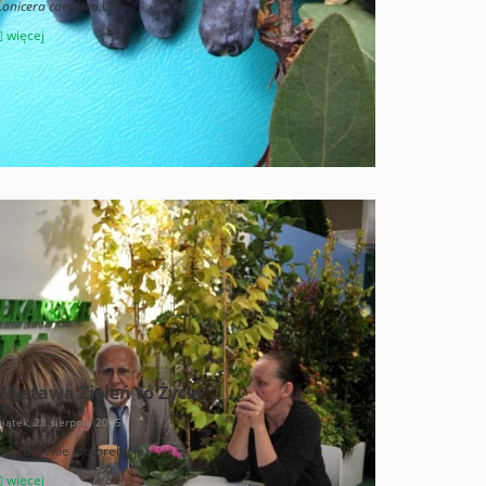
Lonicera caerulea
L.
więcej
Wystawa Zieleń to Życie
piątek, 28 sierpnia 2015
zaproszenie i fotorelacja
więcej