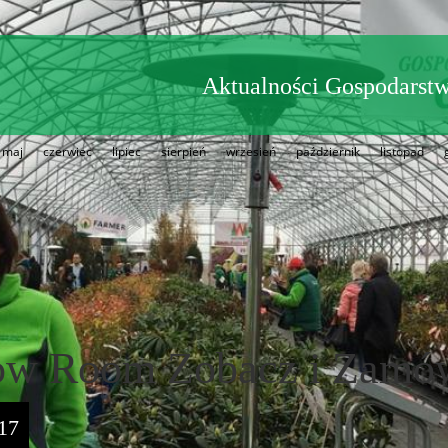
Aktualności Gospodarstw
maj
czerwiec
lipiec
sierpień
wrzesień
październik
listopad
how Room Zobacz i Zamó
017