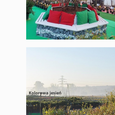
Kolejna wystawa
więcej
Kolorowa jesień
niedziela, 18 października 2015
Jesień była bardzo krótka
więcej