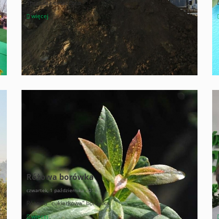
Sprzedaż detaliczna
więcej
Różowa borówka
czwartek, 1 października 2015
Różowa "cukierkowa" borówka
więcej