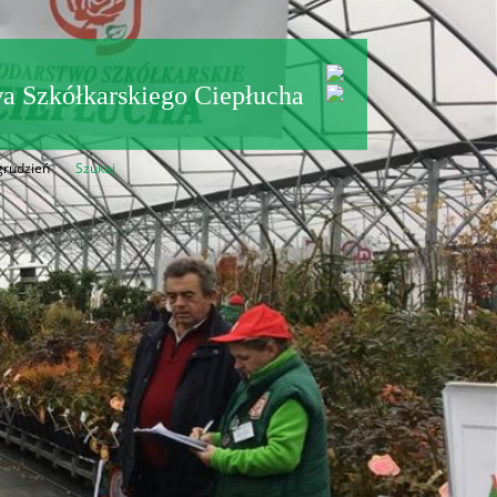
a Szkółkarskiego Ciepłucha
grudzień
Szukaj
w