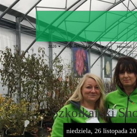
2026
styczeń
luty
marzec
kwiecień
Szkółkarski S
niedziela, 26 listopada 2