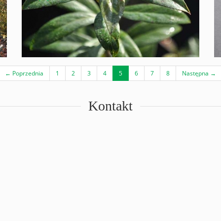
(current)
← Poprzednia
1
2
3
4
5
6
7
8
Następna →
Kontakt